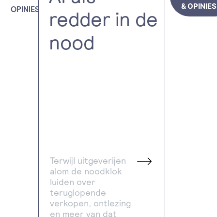
& OPINIES
OPINIES
redder in de
nood
Terwijl uitgeverijen
alom de noodklok
luiden over
teruglopende
verkopen, ontlezing
en meer van dat