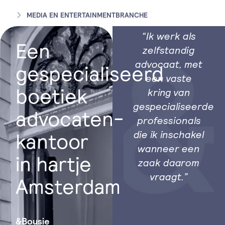
MEDIA EN ENTERTAINMENTBRANCHE
“Ik werk als
Een
zelfstandig
advocaat, met
gespecialiseerd
een vaste
boetiek
kring van
gespecialiseerde
advocaten-
professionals
die ik inschakel
kantoor
wanneer een
in hartje
zaak daarom
vraagt.”
Amsterdam
&Bousie