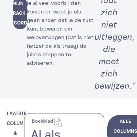
je al veel voorbij zien
MIJN
zich
komen en weet je als
TRACK
geen ander dat je de rust
niet
RECORD
kunt bewaren om
uitleggen,
weloverwogen (dat is niet
hetzelfde als traag) de
die
juiste stappen te
moet
adviseren.
zich
bewijzen.”
LAATSTE
Boekblad
ALLE
COLUMNS
AI als
COLUMN
&