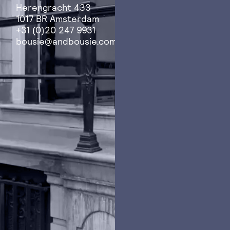
Herengracht 433
1017 BR Amsterdam
+31 (0)20 247 9931
bousie@andbousie.com