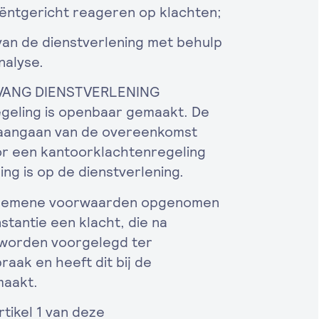
ëntgericht reageren op klachten;
van de dienstverlening met behulp
nalyse.
NVANG DIENSTVERLENING
ling is openbaar gemaakt. De
t aangaan van de overeenkomst
or een kantoorklachtenregeling
ng is op de dienstverlening.
lgemene voorwaarden opgenomen
nstantie een klacht, die na
n worden voorgelegd ter
raak en heeft dit bij de
maakt.
tikel 1 van deze