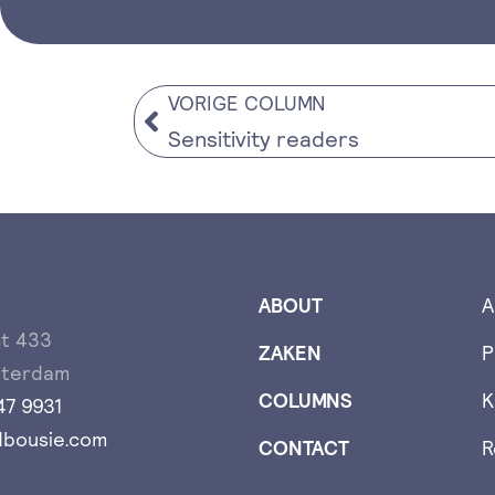
VORIGE COLUMN
Sensitivity readers
ABOUT
A
t 433
ZAKEN
P
sterdam
COLUMNS
K
47 9931
bousie.com
CONTACT
R