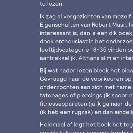
te lezen.
Ik zag al vergezichten van mezel
Eigenschaften van Robert Musil. I
interessant is, dan is een dik boe
dook enthousiast in het onderzoe
leeftijdscategorie 18-35 vinden 
aantrekkelijk. Althans slim en int
Bij wat nader lezen bleek het plaa
Gevraagd naar de voorkeuren op
onderzochten aan zich met name 
tatoeages of piercings (ik scoor n
fitnessapparaten (ja ik ga naar d
(ik heb een rugzak) en dan eindel
Helemaal af legt het boek het teg
socials kijkt naar iemands hobby’s