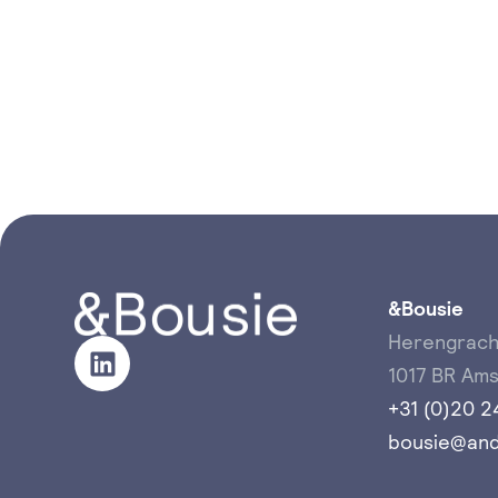
&Bousie
Herengrach
1017 BR Am
+31 (0)20 2
bousie@and