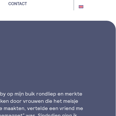
CONTACT
by op mijn buik rondliep en merkte
ken door vrouwen die het meisje
me maakten, vertelde een vriend me
emagnet” was. Sindsdien ging ik