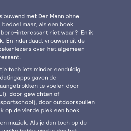
f sjouwend met Der Mann ohne
k bedoel maar, als een boek
k bere-interessant niet waar? En ik
k. En inderdaad, vrouwen uit de
boekenlezers over het algemeen
eressant.
tje toch iets minder eenduidig.
 datingapps gaven de
aangetrokken te voelen door
ul), door gewichten of
e sportschool), door outdoorspullen
ijk op de vierde plek een boek.
en muziek. Als je dan toch op de
, welke hobby vind je dan het