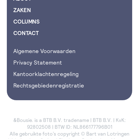
ZAKEN
COLUMNS
CONTACT
Algemene Voorwaarden
Privacy Statement
Kantoorklachtenregeling
Rechtsgebiedenregistratie
&Bousie. is a BTB B.V. tradename | BTB B.V. | KvK:
92802508 | BTW ID: NL866177796B01
Alle gebruikte foto’s copyright © Bart van Lotringen