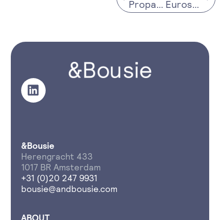
Propaganda
Eurosonic Noorderslag
&Bousie
Herengracht 433
1017 BR Amsterdam
+31 (0)20 247 9931
bousie@andbousie.com
ABOUT