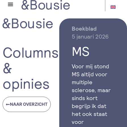
OVER HANS
Boekblad
5 januari 2026
MS
Columns
&
Voor mij stond
MS altijd voor
opinies
multiple
sclerose, maar
sinds kort
NAAR OVERZICHT
begrijp ik dat
het ook staat
voor