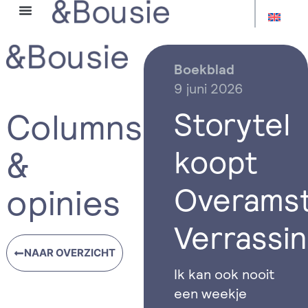
OVER HANS
Boekblad
9 juni 2026
Storytel
Columns
koopt
&
Overamst
opinies
Verrassin
NAAR OVERZICHT
Ik kan ook nooit
een weekje