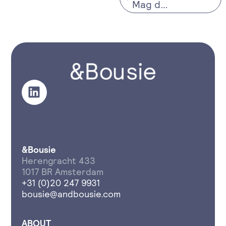
Mag dat?
&Bousie
Herengracht 433
1017 BR Amsterdam
+31 (0)20 247 9931
bousie@andbousie.com
ABOUT