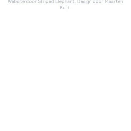
Website door
Striped Elephant
, Design door
Maarten
Kuijt
.