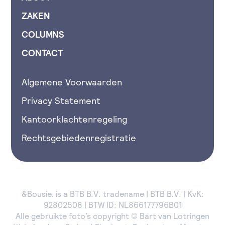
ZAKEN
COLUMNS
CONTACT
Algemene Voorwaarden
Privacy Statement
Kantoorklachtenregeling
Rechtsgebiedenregistratie
&Bousie. is a BTB B.V. tradename | BTB B.V. | KvK:
92802508 | BTW ID: NL866177796B01
Alle gebruikte foto’s copyright © Bart van Lotringen